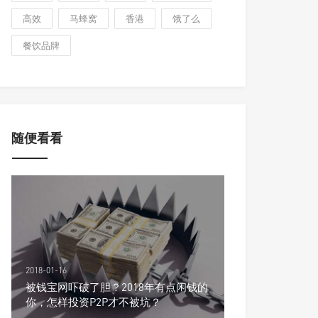
高效
马蜂窝
香港
饿了么
餐饮品牌
随便看看
2018-01-16
被钱宝网吓破了胆？2018年有点闲钱的
你，怎样投资P2P才不被坑？