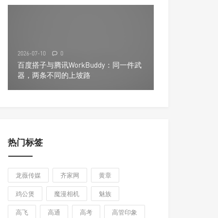
2026-07-10
0
百度搭子与腾讯WorkBuddy：同一件武
器，两条不同的上坡路
热门标签
龙薇传媒
齐家网
黄章
鸡公煲
魔漫相机
魅族
高飞
高通
高考
高管印象