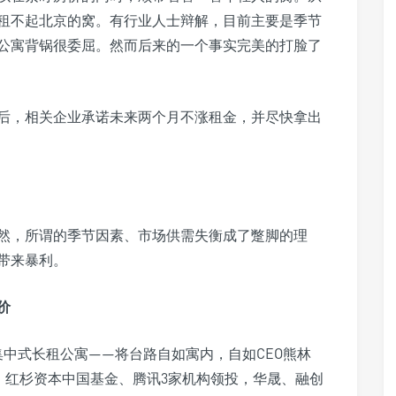
租不起北京的窝。有行业人士辩解，目前主要是季节
公寓背锅很委屈。然而后来的一个事实完美的打脸了
后，相关企业承诺未来两个月不涨租金，并尽快拿出
显然，所谓的季节因素、市场供需失衡成了蹩脚的理
带来暴利。
价
集中式长租公寓——将台路自如寓内，自如CEO熊林
、红杉资本中国基金、腾讯3家机构领投，华晟、融创