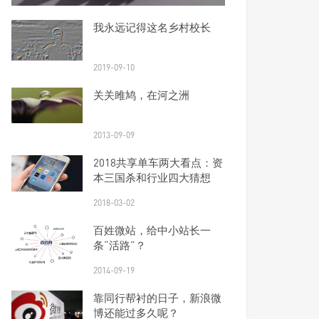
我永远记得这名乡村校长
2019-09-10
关关雎鸠，在河之洲
2013-09-09
2018共享单车两大看点：资
本三国杀和行业四大猜想
2018-03-02
百姓微站，给中小站长一
条“活路”？
2014-09-19
靠同行帮衬的日子，新浪微
博还能过多久呢？