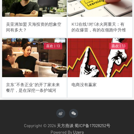
吴亚洲加盟 天海投资的想象空
K12在线1对1冰火两重天：有
间有多大？
的在爆雷，有的在领跑中升维
喜欢 |
13
喜欢 |
13
京东“不务正业”的开了家未来
电商没有赢家
餐厅，是在深挖一条护城河
Copyright © 2026
天方燕谈
蜀ICP备17028252号
Powered By
Uzero