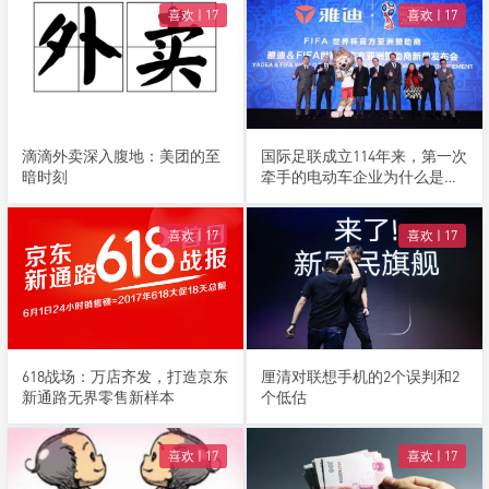
喜欢 |
17
喜欢 |
17
滴滴外卖深入腹地：美团的至
国际足联成立114年来，第一次
暗时刻
牵手的电动车企业为什么是雅
迪？
喜欢 |
17
喜欢 |
17
618战场：万店齐发，打造京东
厘清对联想手机的2个误判和2
新通路无界零售新样本
个低估
喜欢 |
17
喜欢 |
17