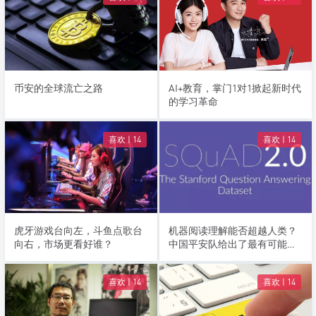
币安的全球流亡之路
AI+教育，掌门1对1掀起新时代
的学习革命
喜欢 |
14
喜欢 |
14
虎牙游戏台向左，斗鱼点歌台
机器阅读理解能否超越人类？
向右，市场更看好谁？
中国平安队给出了最有可能的
答案
喜欢 |
14
喜欢 |
14