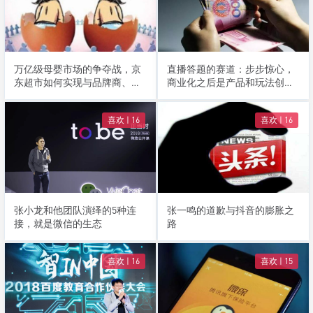
万亿级母婴市场的争夺战，京
直播答题的赛道：步步惊心，
东超市如何实现与品牌商、消
商业化之后是产品和玩法创新
费者都挺好
的决战
喜欢 |
16
喜欢 |
16
张小龙和他团队演绎的5种连
张一鸣的道歉与抖音的膨胀之
接，就是微信的生态
路
喜欢 |
16
喜欢 |
15