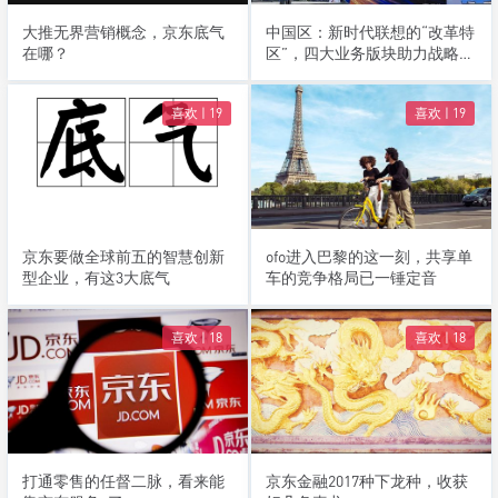
大推无界营销概念，京东底气
中国区：新时代联想的“改革特
在哪？
区”，四大业务版块助力战略螺
旋式升级
喜欢 |
19
喜欢 |
19
京东要做全球前五的智慧创新
ofo进入巴黎的这一刻，共享单
型企业，有这3大底气
车的竞争格局已一锤定音
喜欢 |
18
喜欢 |
18
打通零售的任督二脉，看来能
京东金融2017种下龙种，收获