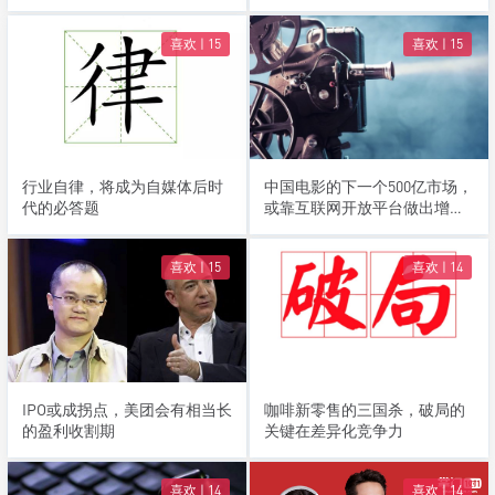
升级誓要解决这个问题
流
喜欢 |
15
喜欢 |
15
行业自律，将成为自媒体后时
中国电影的下一个500亿市场，
代的必答题
或靠互联网开放平台做出增
量？
喜欢 |
15
喜欢 |
14
IPO或成拐点，美团会有相当长
咖啡新零售的三国杀，破局的
的盈利收割期
关键在差异化竞争力
喜欢 |
14
喜欢 |
14