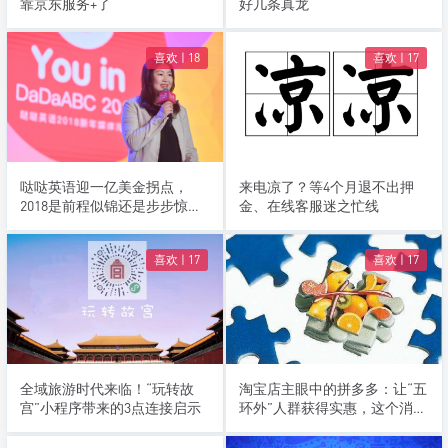
靠京东服务+了
好几条真龙
喜欢 |
18
喜欢 |
17
哒哒英语迎一亿美金拐点，
来电凉了？等4个月退不出押
2018是前程似锦还是步步惊
金、在线客服迷之忙线
心？
喜欢 |
17
喜欢 |
17
全域旅游时代来临！“玩转故
淘宝店主眼中的拼多多：让“五
宫”小程序带来的3点连接启示
环外”人群获得实惠，这个消费
升级的体量将是前所未有的