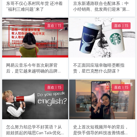
东哥不仅心系村民年货 还冲着
京东新通路联合仓配体系：中
“福利三难问题”来了
小经销商、批发商们迎来“第二
春”
喜欢 |
15
喜欢 |
15
网易云音乐今年首次刷屏背
不正面回应瑞幸咖啡垄断指
后，是它越来越明确的品牌方
责，星巴克憋什么阴谋？
向
喜欢 |
15
喜欢 |
15
怎么努力却总学不好英语？从
史上首次短视频拜年的背后，
娃娃抓起的瑞思Can Talk优化
是快手倡导的科技改善情感交