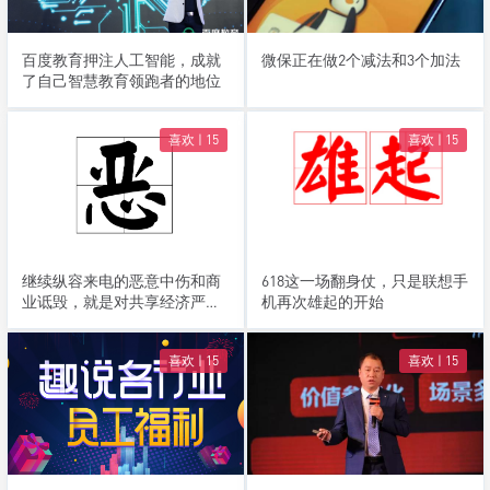
百度教育押注人工智能，成就
微保正在做2个减法和3个加法
了自己智慧教育领跑者的地位
喜欢 |
15
喜欢 |
15
继续纵容来电的恶意中伤和商
618这一场翻身仗，只是联想手
业诋毁，就是对共享经济严重
机再次雄起的开始
的破坏
喜欢 |
15
喜欢 |
15