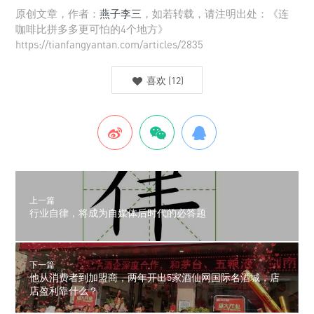
原创文章，作者：
燕子李三
，如若转载，请注明出处：《连
咖啡比拼多多更可怕的4个地方》
https://tianfangyantan.com/articles/2835
喜欢
(
12
)
上一篇
行业自律，将成为自媒体后时代的必答题
下一篇
他从消费者到加盟商，两年开出5家酒仙网国际名酒城，店
店盈利靠什么？