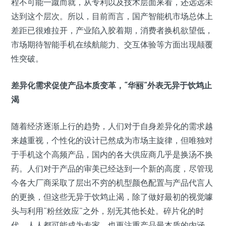
程不可能一蹴而就，从专利以及技术层面来看，还远远未
达到这个层次。所以，目前而言，国产智能机市场总体上
差距已很难拉开，产业陷入胶着期，消费者换机欲望低，
市场期待智能手机在续航能力、交互体验等方面出现颠覆
性突破。
差异化需求促使产品本质变革，“华丽”外表无异于饮鸩止
渴
随着经济逐渐上行的趋势，人们对于自身差异化的需求越
来越重视，个性化的设计已然成为市场主旋律，但唯独对
于手机这个高频产品，国内的各大供应商几乎是换汤不换
药。人们对于产品的审美已经达到一个新的高度，尽管现
今各大厂商采取了层出不穷的机型颜色配置与产品代言人
的更换，但这些无异于饮鸩止渴，除了做好最初的视觉噱
头与利用“粉丝效应”之外，别无其他长处。碎片化的时
代，人人都可能成为专家，也更注重产品最本质的内涵，